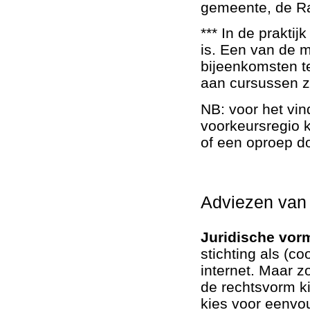
gemeente, de Ra
***
In de praktij
is.
Een van de ma
bijeenkomsten t
aan cursussen zo
NB: voor het vi
voorkeursregio k
of een oproep do
Adviezen van
Juridische vor
stichting als (co
internet. Maar z
de rechtsvorm ki
kies voor eenvou