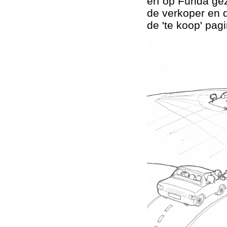
erf op Funda gez
de verkoper en d
de 'te koop' pag