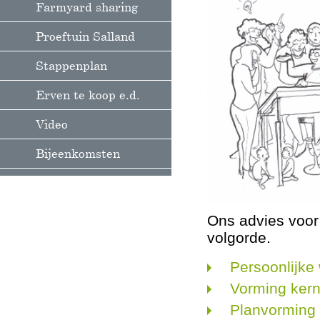
Farmyard sharing
Proeftuin Salland
Stappenplan
Erven te koop e.d.
Video
Bijeenkomsten
Ons advies voor
volgorde.
Persoon
Vorming 
Planvorming 