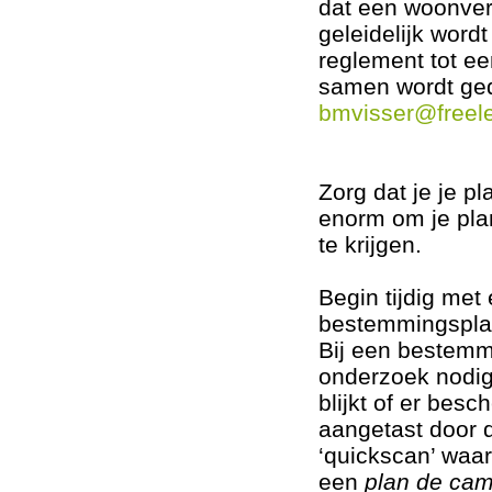
dat een woonver
geleidelijk wor
reglement tot e
samen wordt ged
bmvisser@freele
Zorg dat je je pl
enorm om je pla
te krijgen.
Begin tijdig met
bestemmingspla
Bij een bestemm
onderzoek nodig
blijkt of er bes
aangetast door 
‘quickscan’ waar
een
plan de ca