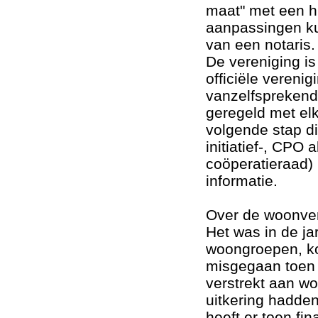
maat" met een hu
aanpassingen k
van een notaris.
De vereniging is
officiële vereni
vanzelfsprekend
geregeld met elk
volgende stap d
initiatief-, CPO 
coöperatieraad)
informatie.
Over de woonve
Het was in de ja
woongroepen, kom
misgegaan toen 
verstrekt aan w
uitkering hadde
heeft er toen fin