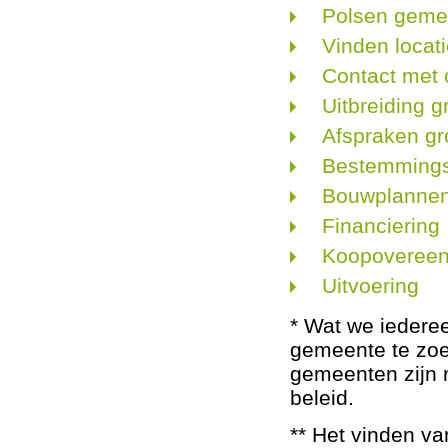
Polsen g
Vinden locati
Contact met
Uitbreiding g
Afspraken g
Bestemmingsp
Bouwplanne
Financiering
Koopoveree
Uitvoering
* Wat we iedere
gemeente te zoek
gemeenten zijn n
beleid.
** Het vinden va