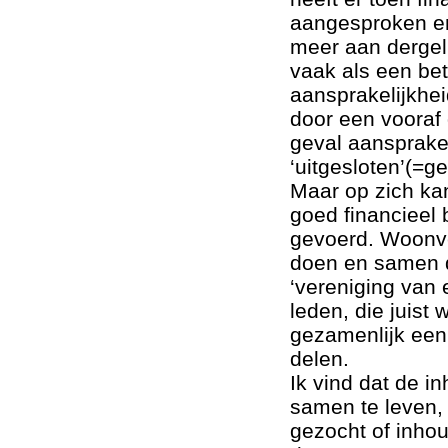
aangesproken en
meer aan dergel
vaak als een be
aansprakelijkhe
door een vooraf
geval aansprakel
‘uitgesloten’(=g
Maar op zich ka
goed financieel 
gevoerd. Woonve
doen en samen d
‘vereniging van 
leden, die juist
gezamenlijk een
delen.
Ik vind dat de i
samen te leven, 
gezocht of inho